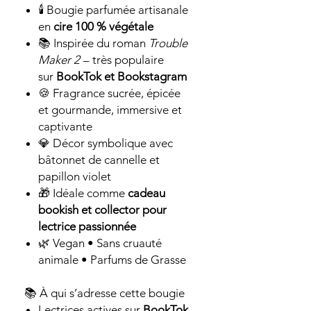
🕯️ Bougie parfumée artisanale
en
cire 100 % végétale
📚 Inspirée du roman
Trouble
Maker 2
– très populaire
sur
BookTok et Bookstagram
🍪 Fragrance sucrée, épicée
et gourmande, immersive et
captivante
💎 Décor symbolique avec
bâtonnet de cannelle et
papillon violet
🎁 Idéale comme
cadeau
bookish et collector pour
lectrice passionnée
🌿 Vegan • Sans cruauté
animale • Parfums de Grasse
📚 À qui s’adresse cette bougie
Lectrices actives sur
BookTok