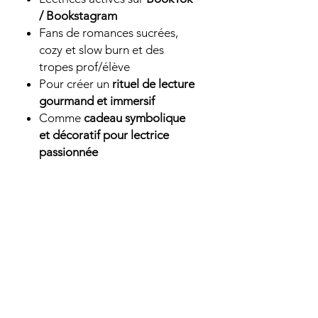
/ Bookstagram
Fans de romances sucrées,
cozy et slow burn et des
tropes prof/élève
Pour créer un
rituel de lecture
gourmand et immersif
Comme
cadeau symbolique
et décoratif pour lectrice
passionnée
🔥 Conseils d’utilisation
Coupez la mèche avant
chaque allumage
Lors du premier allumage,
laissez fondre la cire
jusqu’aux bords
Ne laissez jamais une bougie
allumée sans surveillance