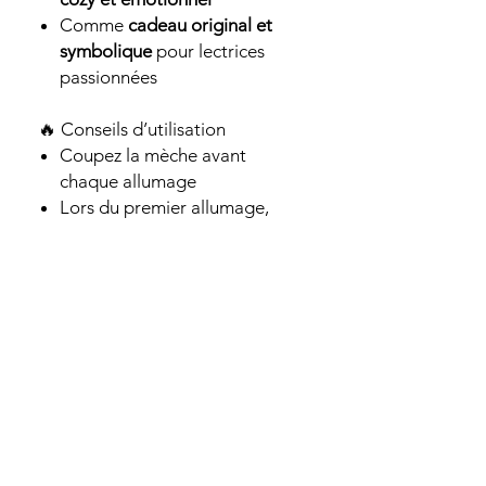
Comme
cadeau original et
symbolique
pour lectrices
passionnées
🔥 Conseils d’utilisation
Coupez la mèche avant
chaque allumage
Lors du premier allumage,
laissez fondre la cire
jusqu’aux bords
Ne laissez jamais une bougie
allumée sans surveillance
✨ Caractéristiques
Poids
: 95 g (≈ 20 h de
combustion)
Fabrication
: Cire 100 %
végétale, parfums de Grasse