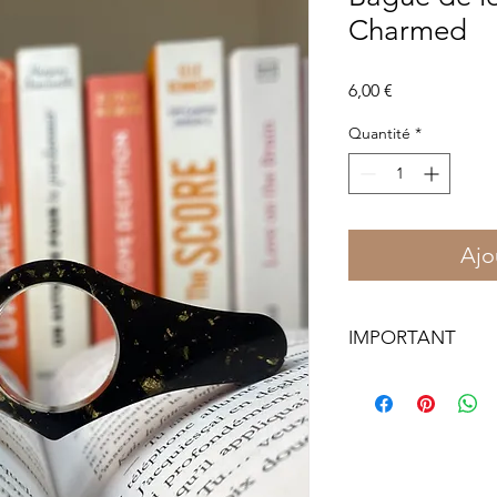
Charmed
Prix
6,00 €
Quantité
*
Ajo
IMPORTANT
Notez que la forme d
aléatoire parmi les 3.
vous plaît, laissez m
votre commande.